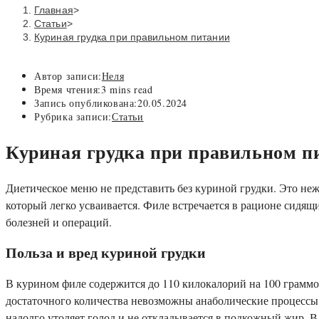
Главная
>
Статьи
>
Куриная грудка при правильном питании
Автор записи:
Неля
Время чтения:
3 mins read
Запись опубликована:
20.05.2024
Рубрика записи:
Статьи
Куриная грудка при правильном п
Диетическое меню не представить без куриной грудки. Это не
который легко усваивается. Филе встречается в рационе сидящ
болезней и операций.
Польза и вред куриной грудки
В курином филе содержится до 110 килокалорий на 100 граммов,
достаточного количества невозможны анаболические процессы, 
надолго утоляет голод и не откладывается в подкожный жир. В