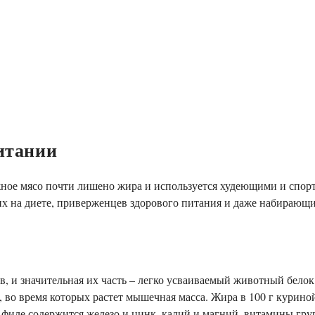
итании
жное мясо почти лишено жира и используется худеющими и спор
их на диете, приверженцев здорового питания и даже набирающи
 и значительная их часть – легко усваиваемый животный белок: 
во время которых растет мышечная масса. Жира в 100 г куриной 
 филе содержится железо и цинк, калий и магний, витамины груп