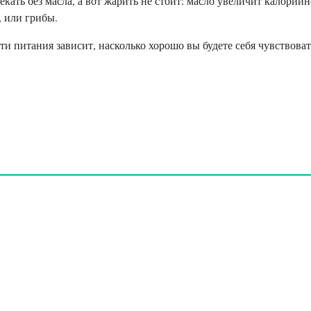
кать без масла, а вот жарить не стоит: масло увеличит калорий
 или грибы.
 питания зависит, насколько хорошо вы будете себя чувствовать